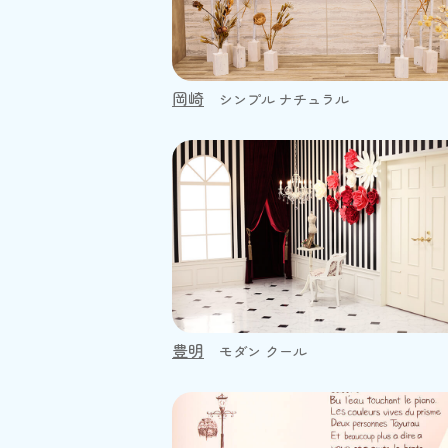
岡崎
シンプル ナチュラル
豊明
モダン クール