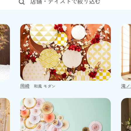
店舗・テイストで絞り込む
岡崎
滝ノ
和風 モダン