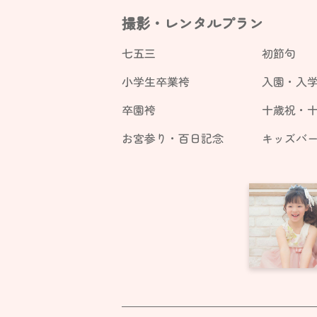
撮影・レンタルプラン
七五三
初節句
小学生卒業袴
入園・入
卒園袴
十歳祝・
お宮参り・百日記念
キッズバ