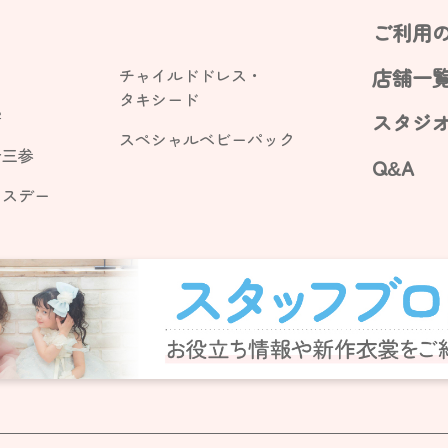
ご利用
チャイルドドレス・
店舗一
タキシード
学
スタジ
スペシャル
ベビーパック
十三参
Q&A
ースデー