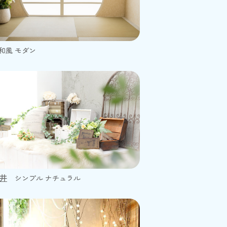
和風 モダン
井
シンプル ナチュラル