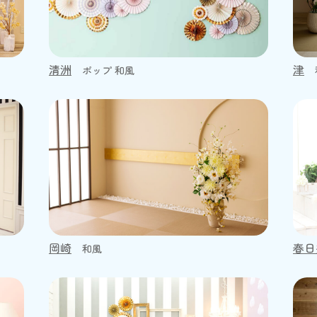
清洲
津
ポップ 和風
岡崎
春日
和風