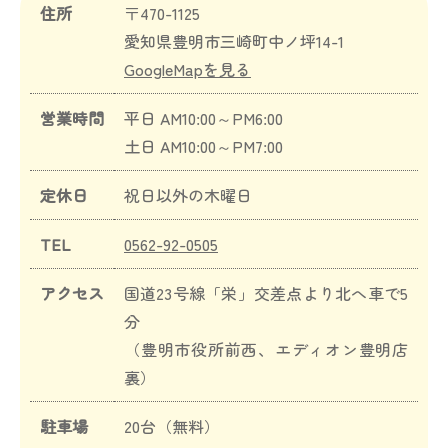
住所
〒470-1125
愛知県豊明市三崎町中ノ坪14-1
GoogleMapを見る
営業時間
平日 AM10:00～PM6:00
土日 AM10:00～PM7:00
定休日
祝日以外の木曜日
TEL
0562-92-0505
アクセス
国道23号線「栄」交差点より北へ車で5
分
（豊明市役所前西、エディオン豊明店
裏）
駐車場
20台（無料）